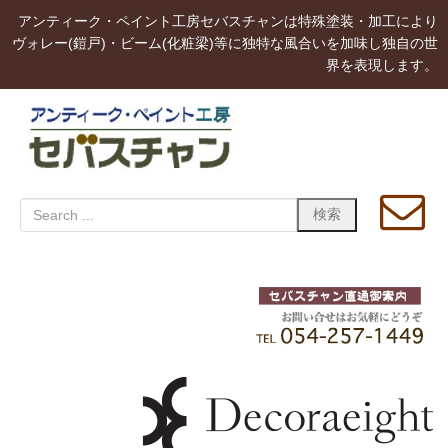
アンティーク・ペイント工房セバスチャンは特殊塗装・加工により
ヴォレー(鎧戸)・ビーム(化粧梁)等に独特な風合いを加味し独自の世
界を表現します。