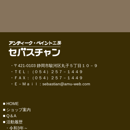
・〒421-0103 静岡市駿河区丸子５丁目１０－９
・ＴＥＬ：（０５４）２５７－１４４９
・ＦＡＸ：（０５４）２５７－１４４９
・Ｅ－Ｍａｉｌ：
sebastian@amu-web.com
■
HOME
■
ショップ案内
■
Q＆A
■
活動履歴
・
令和3年～