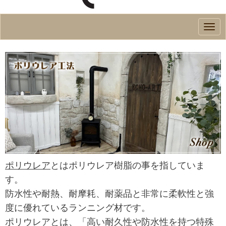
N
a
v
i
g
a
t
i
o
n
ポリウレア
とはポリウレア樹脂の事を指していま
す。
防水性や耐熱、耐摩耗、耐薬品と非常に柔軟性と強
度に優れているランニング材です。
ポリウレアとは、「高い耐久性や防水性を持つ特殊