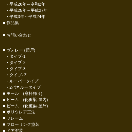
・
平成28年～令和2年
・
平成25年～平成27年
・
平成3年～平成24年
■
作品集
■
お問い合わせ
■ ヴォレー (鎧戸)
・
タイプ-1
・
タイプ-2
・
タイプ-3
・
タイプ-Ｚ
・
ルーバータイプ
・
2パネルータイプ
■
モール
(窓枠飾り)
■
ビーム
(化粧梁-屋内)
■
ビーム
(化粧梁-屋外)
■
ポリウレア工法
■
フレーム
■
フローリング塗装
■
ドア塗装